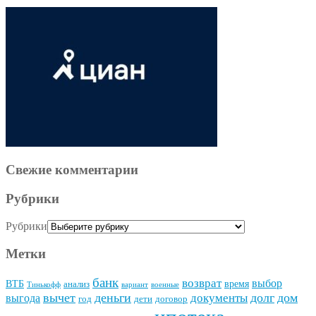
Свежие комментарии
Рубрики
Рубрики
Метки
банк
возврат
выбор
ВТБ
время
анализ
Тинькофф
вариант
военные
вычет
деньги
долг
дом
документы
выгода
год
дети
договор