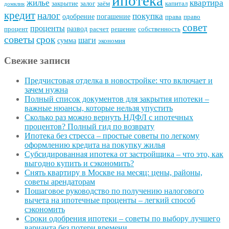
ипотека
квартира
жилье
закрытие
залог
заём
капитал
домклик
кредит
налог
покупка
одобрение
погашение
права
право
совет
проценты
развод
процент
расчет
решение
собственность
советы
срок
шаги
сумма
экономия
Свежие записи
Предчистовая отделка в новостройке: что включает и
зачем нужна
Полный список документов для закрытия ипотеки –
важные нюансы, которые нельзя упустить
Сколько раз можно вернуть НДФЛ с ипотечных
процентов? Полный гид по возврату
Ипотека без стресса – простые советы по легкому
оформлению кредита на покупку жилья
Субсидированная ипотека от застройщика – что это, как
выгодно купить и сэкономить?
Снять квартиру в Москве на месяц: цены, районы,
советы арендаторам
Пошаговое руководство по получению налогового
вычета на ипотечные проценты – легкий способ
сэкономить
Сроки одобрения ипотеки – советы по выбору лучшего
варианта без потери времени