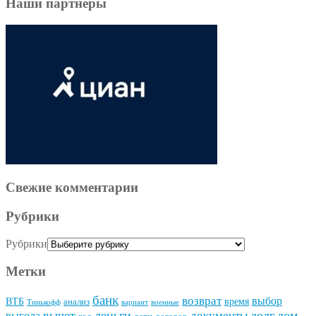
Наши партнеры
Свежие комментарии
Рубрики
Рубрики
Метки
банк
возврат
выбор
ВТБ
время
анализ
Тинькофф
вариант
военные
вычет
деньги
долг
дом
документы
выгода