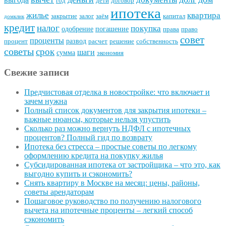
год
дети
договор
ипотека
квартира
жилье
закрытие
залог
заём
капитал
домклик
кредит
налог
покупка
одобрение
погашение
права
право
совет
проценты
развод
процент
расчет
решение
собственность
советы
срок
шаги
сумма
экономия
Свежие записи
Предчистовая отделка в новостройке: что включает и
зачем нужна
Полный список документов для закрытия ипотеки –
важные нюансы, которые нельзя упустить
Сколько раз можно вернуть НДФЛ с ипотечных
процентов? Полный гид по возврату
Ипотека без стресса – простые советы по легкому
оформлению кредита на покупку жилья
Субсидированная ипотека от застройщика – что это, как
выгодно купить и сэкономить?
Снять квартиру в Москве на месяц: цены, районы,
советы арендаторам
Пошаговое руководство по получению налогового
вычета на ипотечные проценты – легкий способ
сэкономить