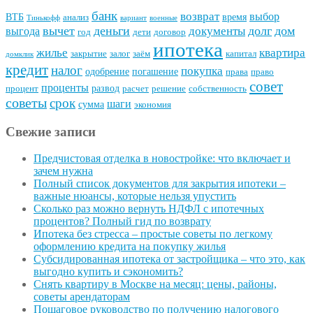
банк
возврат
выбор
ВТБ
время
анализ
Тинькофф
вариант
военные
вычет
деньги
долг
дом
документы
выгода
год
дети
договор
ипотека
квартира
жилье
закрытие
залог
заём
капитал
домклик
кредит
налог
покупка
одобрение
погашение
права
право
совет
проценты
развод
процент
расчет
решение
собственность
советы
срок
шаги
сумма
экономия
Свежие записи
Предчистовая отделка в новостройке: что включает и
зачем нужна
Полный список документов для закрытия ипотеки –
важные нюансы, которые нельзя упустить
Сколько раз можно вернуть НДФЛ с ипотечных
процентов? Полный гид по возврату
Ипотека без стресса – простые советы по легкому
оформлению кредита на покупку жилья
Субсидированная ипотека от застройщика – что это, как
выгодно купить и сэкономить?
Снять квартиру в Москве на месяц: цены, районы,
советы арендаторам
Пошаговое руководство по получению налогового