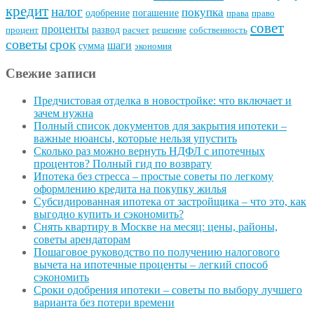
кредит
налог
покупка
одобрение
погашение
права
право
совет
проценты
развод
процент
расчет
решение
собственность
советы
срок
шаги
сумма
экономия
Свежие записи
Предчистовая отделка в новостройке: что включает и
зачем нужна
Полный список документов для закрытия ипотеки –
важные нюансы, которые нельзя упустить
Сколько раз можно вернуть НДФЛ с ипотечных
процентов? Полный гид по возврату
Ипотека без стресса – простые советы по легкому
оформлению кредита на покупку жилья
Субсидированная ипотека от застройщика – что это, как
выгодно купить и сэкономить?
Снять квартиру в Москве на месяц: цены, районы,
советы арендаторам
Пошаговое руководство по получению налогового
вычета на ипотечные проценты – легкий способ
сэкономить
Сроки одобрения ипотеки – советы по выбору лучшего
варианта без потери времени