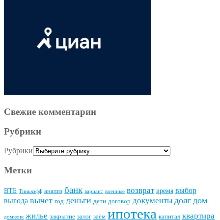
Свежие комментарии
Рубрики
Рубрики
Метки
банк
возврат
выбор
ВТБ
время
анализ
Тинькофф
вариант
военные
вычет
деньги
долг
дом
документы
выгода
год
дети
договор
ипотека
квартира
жилье
закрытие
залог
заём
капитал
домклик