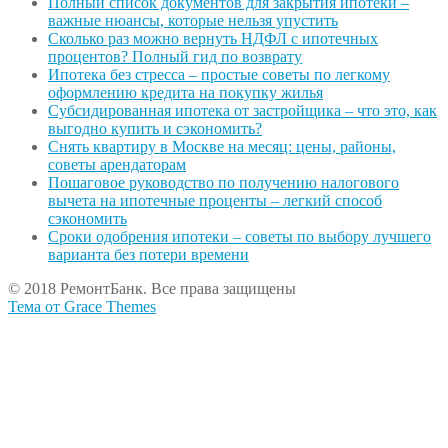
Полный список документов для закрытия ипотеки –
важные нюансы, которые нельзя упустить
Сколько раз можно вернуть НДФЛ с ипотечных
процентов? Полный гид по возврату
Ипотека без стресса – простые советы по легкому
оформлению кредита на покупку жилья
Субсидированная ипотека от застройщика – что это, как
выгодно купить и сэкономить?
Снять квартиру в Москве на месяц: цены, районы,
советы арендаторам
Пошаговое руководство по получению налогового
вычета на ипотечные проценты – легкий способ
сэкономить
Сроки одобрения ипотеки – советы по выбору лучшего
варианта без потери времени
© 2018 РемонтБанк. Все права защищены
Тема от Grace Themes