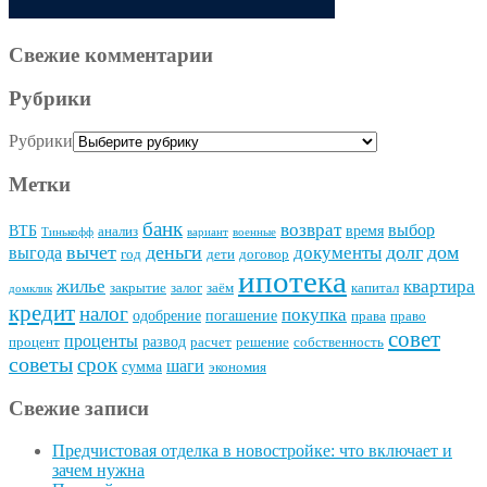
Свежие комментарии
Рубрики
Рубрики
Метки
банк
возврат
выбор
ВТБ
время
анализ
Тинькофф
вариант
военные
вычет
деньги
долг
дом
документы
выгода
год
дети
договор
ипотека
квартира
жилье
закрытие
залог
заём
капитал
домклик
кредит
налог
покупка
одобрение
погашение
права
право
совет
проценты
развод
процент
расчет
решение
собственность
советы
срок
шаги
сумма
экономия
Свежие записи
Предчистовая отделка в новостройке: что включает и
зачем нужна