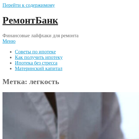
Перейти к содержимому
РемонтБанк
Финансовые лайфхаки для ремонта
Меню
Советы по ипотеке
Как получить ипотеку
Ипотека без стресса
Материнский капитал
Метка:
легкость