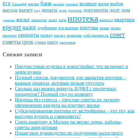
банк
возврат
выбор
ВТБ
время
анализ
Тинькофф
вариант
военные
вычет
деньги
долг
дом
документы
выгода
год
дети
договор
ипотека
квартира
жилье
закрытие
залог
заём
капитал
домклик
кредит
налог
покупка
одобрение
погашение
права
право
совет
проценты
развод
процент
расчет
решение
собственность
советы
срок
шаги
сумма
экономия
Свежие записи
Предчистовая отделка в новостройке: что включает и
зачем нужна
Полный список документов для закрытия ипотеки –
важные нюансы, которые нельзя упустить
Сколько раз можно вернуть НДФЛ с ипотечных
процентов? Полный гид по возврату
Ипотека без стресса – простые советы по легкому
оформлению кредита на покупку жилья
Субсидированная ипотека от застройщика – что это, как
выгодно купить и сэкономить?
Снять квартиру в Москве на месяц: цены, районы,
советы арендаторам
Пошаговое руководство по получению налогового