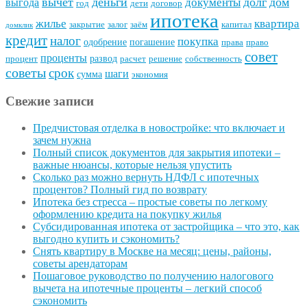
вычет
деньги
долг
дом
документы
выгода
год
дети
договор
ипотека
квартира
жилье
закрытие
залог
заём
капитал
домклик
кредит
налог
покупка
одобрение
погашение
права
право
совет
проценты
развод
процент
расчет
решение
собственность
советы
срок
шаги
сумма
экономия
Свежие записи
Предчистовая отделка в новостройке: что включает и
зачем нужна
Полный список документов для закрытия ипотеки –
важные нюансы, которые нельзя упустить
Сколько раз можно вернуть НДФЛ с ипотечных
процентов? Полный гид по возврату
Ипотека без стресса – простые советы по легкому
оформлению кредита на покупку жилья
Субсидированная ипотека от застройщика – что это, как
выгодно купить и сэкономить?
Снять квартиру в Москве на месяц: цены, районы,
советы арендаторам
Пошаговое руководство по получению налогового
вычета на ипотечные проценты – легкий способ
сэкономить