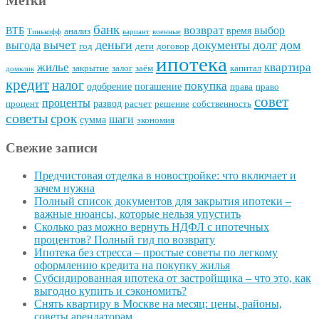
Метки
банк
возврат
выбор
ВТБ
время
анализ
Тинькофф
вариант
военные
вычет
деньги
долг
дом
документы
выгода
год
дети
договор
ипотека
квартира
жилье
закрытие
залог
заём
капитал
домклик
кредит
налог
покупка
одобрение
погашение
права
право
совет
проценты
развод
процент
расчет
решение
собственность
советы
срок
шаги
сумма
экономия
Свежие записи
Предчистовая отделка в новостройке: что включает и
зачем нужна
Полный список документов для закрытия ипотеки –
важные нюансы, которые нельзя упустить
Сколько раз можно вернуть НДФЛ с ипотечных
процентов? Полный гид по возврату
Ипотека без стресса – простые советы по легкому
оформлению кредита на покупку жилья
Субсидированная ипотека от застройщика – что это, как
выгодно купить и сэкономить?
Снять квартиру в Москве на месяц: цены, районы,
советы арендаторам