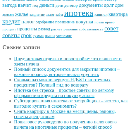
вычет
деньги
долг
дом
документы
выгода
год
дети
договор
ипотека
квартира
жилье
закрытие
залог
заём
капитал
домклик
кредит
налог
покупка
одобрение
погашение
права
право
совет
проценты
развод
процент
расчет
решение
собственность
советы
срок
шаги
сумма
экономия
Свежие записи
Предчистовая отделка в новостройке: что включает и
зачем нужна
Полный список документов для закрытия ипотеки –
важные нюансы, которые нельзя упустить
Сколько раз можно вернуть НДФЛ с ипотечных
процентов? Полный гид по возврату
Ипотека без стресса – простые советы по легкому
оформлению кредита на покупку жилья
Субсидированная ипотека от застройщика – что это, как
выгодно купить и сэкономить?
Снять квартиру в Москве на месяц: цены, районы,
советы арендаторам
Пошаговое руководство по получению налогового
вычета на ипотечные проценты – легкий способ