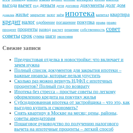
вычет
деньги
долг
дом
документы
выгода
год
дети
договор
ипотека
квартира
жилье
закрытие
залог
заём
капитал
домклик
кредит
налог
покупка
одобрение
погашение
права
право
совет
проценты
развод
процент
расчет
решение
собственность
советы
срок
шаги
сумма
экономия
Свежие записи
Предчистовая отделка в новостройке: что включает и
зачем нужна
Полный список документов для закрытия ипотеки –
важные нюансы, которые нельзя упустить
Сколько раз можно вернуть НДФЛ с ипотечных
процентов? Полный гид по возврату
Ипотека без стресса – простые советы по легкому
оформлению кредита на покупку жилья
Субсидированная ипотека от застройщика – что это, как
выгодно купить и сэкономить?
Снять квартиру в Москве на месяц: цены, районы,
советы арендаторам
Пошаговое руководство по получению налогового
вычета на ипотечные проценты – легкий способ