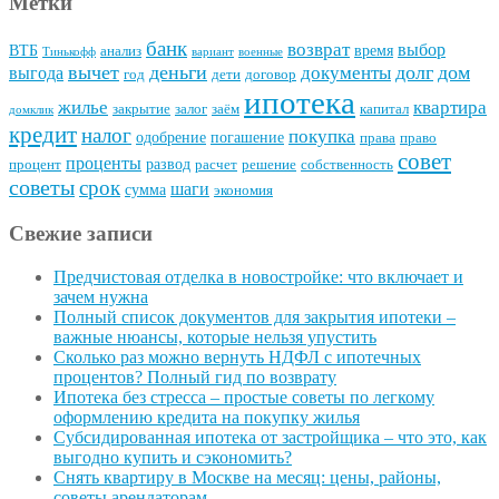
Метки
банк
возврат
выбор
ВТБ
время
анализ
Тинькофф
вариант
военные
вычет
деньги
долг
дом
документы
выгода
год
дети
договор
ипотека
квартира
жилье
закрытие
залог
заём
капитал
домклик
кредит
налог
покупка
одобрение
погашение
права
право
совет
проценты
развод
процент
расчет
решение
собственность
советы
срок
шаги
сумма
экономия
Свежие записи
Предчистовая отделка в новостройке: что включает и
зачем нужна
Полный список документов для закрытия ипотеки –
важные нюансы, которые нельзя упустить
Сколько раз можно вернуть НДФЛ с ипотечных
процентов? Полный гид по возврату
Ипотека без стресса – простые советы по легкому
оформлению кредита на покупку жилья
Субсидированная ипотека от застройщика – что это, как
выгодно купить и сэкономить?
Снять квартиру в Москве на месяц: цены, районы,
советы арендаторам