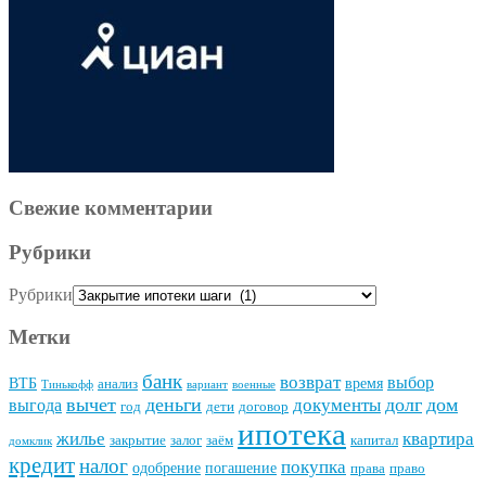
Свежие комментарии
Рубрики
Рубрики
Метки
банк
возврат
выбор
ВТБ
время
анализ
Тинькофф
вариант
военные
вычет
деньги
долг
дом
документы
выгода
год
дети
договор
ипотека
квартира
жилье
закрытие
залог
заём
капитал
домклик
кредит
налог
покупка
одобрение
погашение
права
право