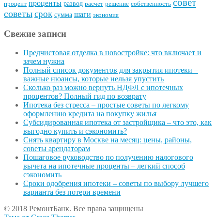
совет
проценты
развод
процент
расчет
решение
собственность
советы
срок
шаги
сумма
экономия
Свежие записи
Предчистовая отделка в новостройке: что включает и
зачем нужна
Полный список документов для закрытия ипотеки –
важные нюансы, которые нельзя упустить
Сколько раз можно вернуть НДФЛ с ипотечных
процентов? Полный гид по возврату
Ипотека без стресса – простые советы по легкому
оформлению кредита на покупку жилья
Субсидированная ипотека от застройщика – что это, как
выгодно купить и сэкономить?
Снять квартиру в Москве на месяц: цены, районы,
советы арендаторам
Пошаговое руководство по получению налогового
вычета на ипотечные проценты – легкий способ
сэкономить
Сроки одобрения ипотеки – советы по выбору лучшего
варианта без потери времени
© 2018 РемонтБанк. Все права защищены