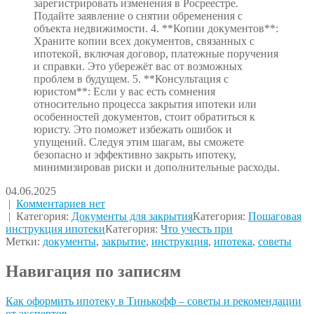
зарегистрировать изменения в Росреестре.
Подайте заявление о снятии обременения с
объекта недвижимости. 4. **Копии документов**:
Храните копии всех документов, связанных с
ипотекой, включая договор, платежные поручения
и справки. Это убережёт вас от возможных
проблем в будущем. 5. **Консультация с
юристом**: Если у вас есть сомнения
относительно процесса закрытия ипотеки или
особенностей документов, стоит обратиться к
юристу. Это поможет избежать ошибок и
упущений. Следуя этим шагам, вы сможете
безопасно и эффективно закрыть ипотеку,
минимизировав риски и дополнительные расходы.
04.06.2025
|
Комментариев нет
| Категория:
Документы для закрытия
Категория:
Пошаговая
инструкция ипотеки
Категория:
Что учесть при
Метки:
документы
,
закрытие
,
инструкция
,
ипотека
,
советы
Навигация по записям
Как оформить ипотеку в Тинькофф – советы и рекомендации
от экспертов