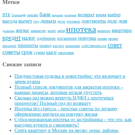
Метки
банк
возврат
выбор
ВТБ
время
анализ
Тинькофф
вариант
военные
вычет
деньги
долг
дом
документы
выгода
год
дети
договор
ипотека
квартира
жилье
закрытие
залог
заём
капитал
домклик
кредит
налог
покупка
одобрение
погашение
права
право
совет
проценты
развод
процент
расчет
решение
собственность
советы
срок
шаги
сумма
экономия
Свежие записи
Предчистовая отделка в новостройке: что включает и
зачем нужна
Полный список документов для закрытия ипотеки –
важные нюансы, которые нельзя упустить
Сколько раз можно вернуть НДФЛ с ипотечных
процентов? Полный гид по возврату
Ипотека без стресса – простые советы по легкому
оформлению кредита на покупку жилья
Субсидированная ипотека от застройщика – что это, как
выгодно купить и сэкономить?
Снять квартиру в Москве на месяц: цены, районы,