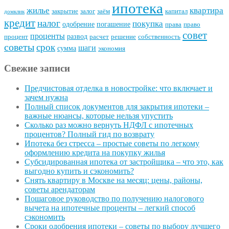
ипотека
квартира
жилье
закрытие
залог
заём
капитал
домклик
кредит
налог
покупка
одобрение
погашение
права
право
совет
проценты
развод
процент
расчет
решение
собственность
советы
срок
шаги
сумма
экономия
Свежие записи
Предчистовая отделка в новостройке: что включает и
зачем нужна
Полный список документов для закрытия ипотеки –
важные нюансы, которые нельзя упустить
Сколько раз можно вернуть НДФЛ с ипотечных
процентов? Полный гид по возврату
Ипотека без стресса – простые советы по легкому
оформлению кредита на покупку жилья
Субсидированная ипотека от застройщика – что это, как
выгодно купить и сэкономить?
Снять квартиру в Москве на месяц: цены, районы,
советы арендаторам
Пошаговое руководство по получению налогового
вычета на ипотечные проценты – легкий способ
сэкономить
Сроки одобрения ипотеки – советы по выбору лучшего