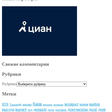
Свежие комментарии
Рубрики
Рубрики
Метки
банк
возврат
выбор
ВТБ
время
анализ
Тинькофф
вариант
военные
вычет
деньги
долг
дом
документы
выгода
год
дети
договор