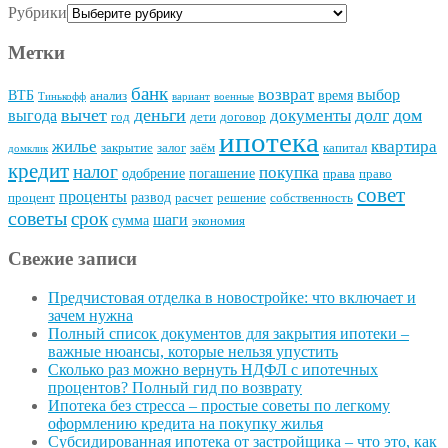
Рубрики
Метки
банк
возврат
выбор
ВТБ
время
анализ
Тинькофф
вариант
военные
вычет
деньги
долг
дом
документы
выгода
год
дети
договор
ипотека
квартира
жилье
закрытие
залог
заём
капитал
домклик
кредит
налог
покупка
одобрение
погашение
права
право
совет
проценты
развод
процент
расчет
решение
собственность
советы
срок
шаги
сумма
экономия
Свежие записи
Предчистовая отделка в новостройке: что включает и
зачем нужна
Полный список документов для закрытия ипотеки –
важные нюансы, которые нельзя упустить
Сколько раз можно вернуть НДФЛ с ипотечных
процентов? Полный гид по возврату
Ипотека без стресса – простые советы по легкому
оформлению кредита на покупку жилья
Субсидированная ипотека от застройщика – что это, как