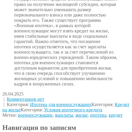
право на получение жилищной субсидии, которая
может значительно уменьшить размер
первоначального взноса или даже полностью
покрыть его. Также существует программа
«Военная ипотека», в рамках которой
военнослужащие могут взять кредит на жилье,
имея стабильные выплаты в виде социальных
гарантий. Важно отметить, что погашение
ипотеки осуществляется как за счет зарплаты
военнослужащего, так и за счет перечислений из
военно-юридических учреждений. Таким образом,
ипотека для военнослужащих становится
доступным вариантом для приобретения жилья,
что в свою очередь способствует улучшению
жилищных условий и повышению мобильности
кадров в вооруженных силах.
26.04.2025
|
Комментариев нет
| Категория:
Ипотека для военнослужащих
Категория:
Кредит
на жилье
Категория:
Условия ипотечного кредита
Метки:
военнослужащие
,
выплаты
,
жилье
,
ипотека
,
кредит
Навигация по записям