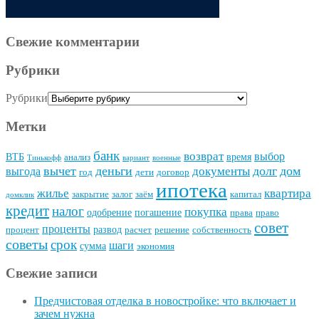
Свежие комментарии
Рубрики
Рубрики
Метки
банк
возврат
выбор
ВТБ
время
анализ
Тинькофф
вариант
военные
вычет
деньги
долг
дом
документы
выгода
год
дети
договор
ипотека
квартира
жилье
закрытие
залог
заём
капитал
домклик
кредит
налог
покупка
одобрение
погашение
права
право
совет
проценты
развод
процент
расчет
решение
собственность
советы
срок
шаги
сумма
экономия
Свежие записи
Предчистовая отделка в новостройке: что включает и
зачем нужна