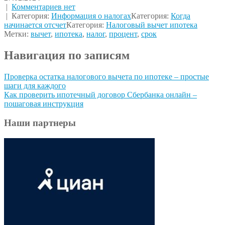
|
Комментариев нет
| Категория:
Информация о налогах
Категория:
Когда
начинается отсчет
Категория:
Налоговый вычет ипотека
Метки:
вычет
,
ипотека
,
налог
,
процент
,
срок
Навигация по записям
Проверка остатка налогового вычета по ипотеке – простые
шаги для каждого
Как проверить ипотечный договор Сбербанка онлайн –
пошаговая инструкция
Наши партнеры