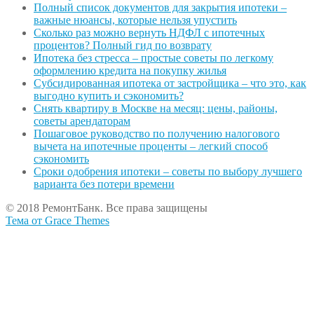
Полный список документов для закрытия ипотеки –
важные нюансы, которые нельзя упустить
Сколько раз можно вернуть НДФЛ с ипотечных
процентов? Полный гид по возврату
Ипотека без стресса – простые советы по легкому
оформлению кредита на покупку жилья
Субсидированная ипотека от застройщика – что это, как
выгодно купить и сэкономить?
Снять квартиру в Москве на месяц: цены, районы,
советы арендаторам
Пошаговое руководство по получению налогового
вычета на ипотечные проценты – легкий способ
сэкономить
Сроки одобрения ипотеки – советы по выбору лучшего
варианта без потери времени
© 2018 РемонтБанк. Все права защищены
Тема от Grace Themes