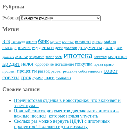
Рубрики
Рубрики
Метки
банк
возврат
выбор
ВТБ
время
анализ
Тинькофф
вариант
военные
вычет
деньги
долг
дом
документы
выгода
год
дети
договор
ипотека
квартира
жилье
закрытие
залог
заём
капитал
домклик
кредит
налог
покупка
одобрение
погашение
права
право
совет
проценты
развод
процент
расчет
решение
собственность
советы
срок
шаги
сумма
экономия
Свежие записи
Предчистовая отделка в новостройке: что включает и
зачем нужна
Полный список документов для закрытия ипотеки –
важные нюансы, которые нельзя упустить
Сколько раз можно вернуть НДФЛ с ипотечных
процентов? Полный гид по возврату