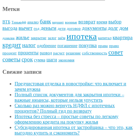
Метки
банк
возврат
выбор
ВТБ
время
анализ
Тинькофф
вариант
военные
вычет
деньги
долг
дом
документы
выгода
год
дети
договор
ипотека
квартира
жилье
закрытие
залог
заём
капитал
домклик
кредит
налог
покупка
одобрение
погашение
права
право
совет
проценты
развод
процент
расчет
решение
собственность
советы
срок
шаги
сумма
экономия
Свежие записи
Предчистовая отделка в новостройке: что включает и
зачем нужна
Полный список документов для закрытия ипотеки –
важные нюансы, которые нельзя упустить
Сколько раз можно вернуть НДФЛ с ипотечных
процентов? Полный гид по возврату
Ипотека без стресса – простые советы по легкому
оформлению кредита на покупку жилья
Субсидированная ипотека от застройщика – что это, как
выгодно купить и сэкономить?