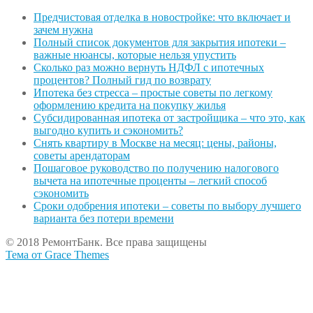
Предчистовая отделка в новостройке: что включает и
зачем нужна
Полный список документов для закрытия ипотеки –
важные нюансы, которые нельзя упустить
Сколько раз можно вернуть НДФЛ с ипотечных
процентов? Полный гид по возврату
Ипотека без стресса – простые советы по легкому
оформлению кредита на покупку жилья
Субсидированная ипотека от застройщика – что это, как
выгодно купить и сэкономить?
Снять квартиру в Москве на месяц: цены, районы,
советы арендаторам
Пошаговое руководство по получению налогового
вычета на ипотечные проценты – легкий способ
сэкономить
Сроки одобрения ипотеки – советы по выбору лучшего
варианта без потери времени
© 2018 РемонтБанк. Все права защищены
Тема от Grace Themes