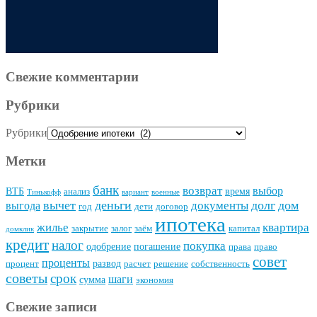
Свежие комментарии
Рубрики
Рубрики
Метки
банк
возврат
выбор
ВТБ
время
анализ
Тинькофф
вариант
военные
вычет
деньги
долг
дом
документы
выгода
год
дети
договор
ипотека
квартира
жилье
закрытие
залог
заём
капитал
домклик
кредит
налог
покупка
одобрение
погашение
права
право
совет
проценты
развод
процент
расчет
решение
собственность
советы
срок
шаги
сумма
экономия
Свежие записи