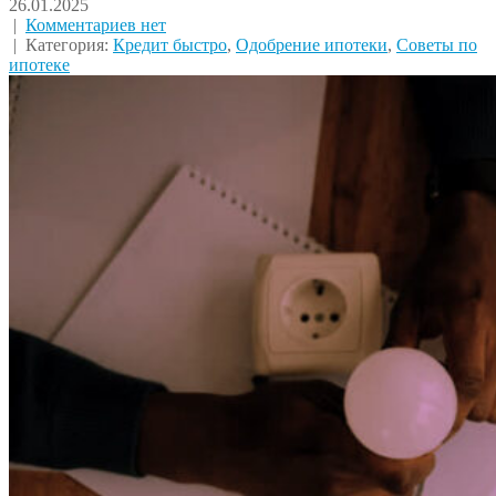
26.01.2025
|
Комментариев нет
| Категория:
Кредит быстро
,
Одобрение ипотеки
,
Советы по
ипотеке